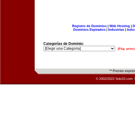
Registro de Dominios
|
Web Hosting
|
D
Dominios Expirados
|
Industrias
|
Indu
Categorías de Dominio:
[Pág. princi
** Precios expre
© 2002/2022 Solo10.com