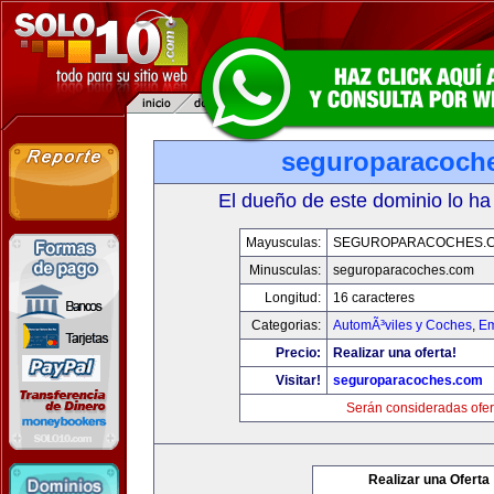
seguroparacoch
El dueño de este dominio lo ha
Mayusculas:
SEGUROPARACOCHES.
Minusculas:
seguroparacoches.com
Longitud:
16 caracteres
Categorias:
AutomÃ³viles y Coches
,
Em
Precio:
Realizar una oferta!
Visitar!
seguroparacoches.com
Serán consideradas ofer
Realizar una Oferta