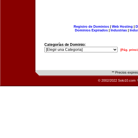
Registro de Dominios
|
Web Hosting
|
D
Dominios Expirados
|
Industrias
|
Indu
Categorías de Dominio:
[Pág. princi
** Precios expre
© 2002/2022 Solo10.com