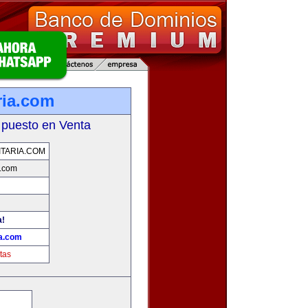
ria.com
 puesto en Venta
TARIA.COM
a.com
a!
ia.com
tas