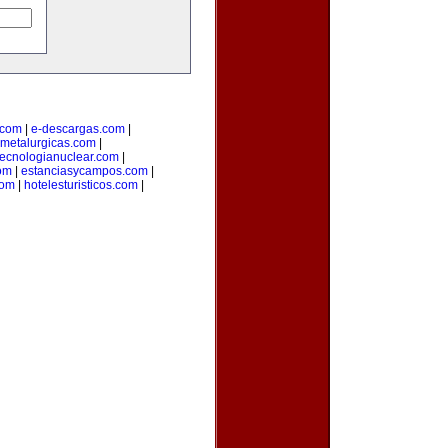
o.com
|
e-descargas.com
|
metalurgicas.com
|
tecnologianuclear.com
|
om
|
estanciasycampos.com
|
com
|
hotelesturisticos.com
|