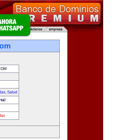
com
COM
das
,
Salud
rta!
tas