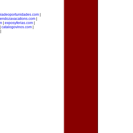
uiadeoportunidades.com
|
endozavacations.com
|
om
|
exposyferias.com
|
|
catalogovinos.com
|
|