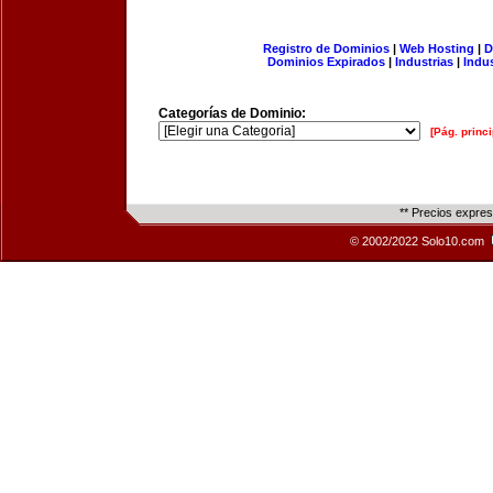
Registro de Dominios
|
Web Hosting
|
D
Dominios Expirados
|
Industrias
|
Indu
Categorías de Dominio:
[Pág. princi
** Precios expre
© 2002/2022 Solo10.com