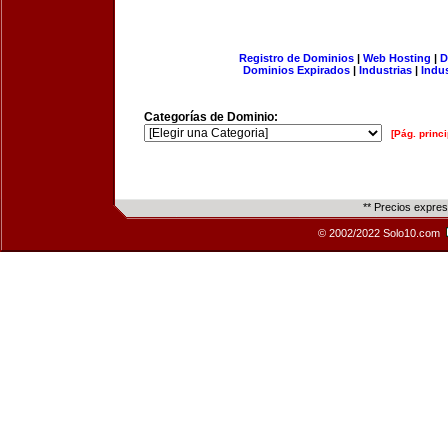
Registro de Dominios
|
Web Hosting
|
D
Dominios Expirados
|
Industrias
|
Indu
Categorías de Dominio:
[Pág. princi
** Precios expre
© 2002/2022 Solo10.com