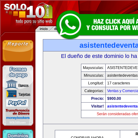
asistentedevent
El dueño de este dominio lo ha
Mayusculas:
ASISTENTEDEVE
Minusculas:
asistentedeventa
Longitud:
17 caracteres
Categorias:
Ventas y Comercia
Precio:
$900.00
Visitar!
asistentedevent
Serán consideradas ofer
R