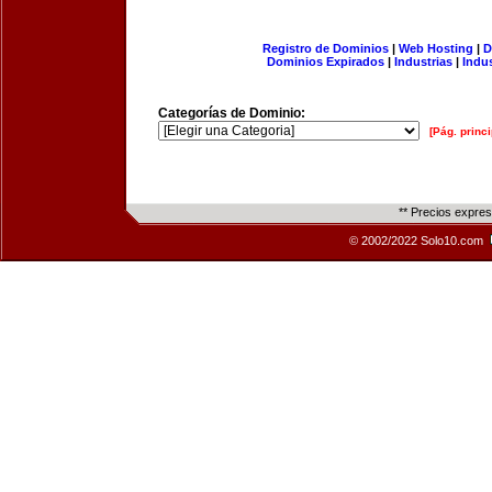
Registro de Dominios
|
Web Hosting
|
D
Dominios Expirados
|
Industrias
|
Indu
Categorías de Dominio:
[Pág. princi
** Precios expre
© 2002/2022 Solo10.com