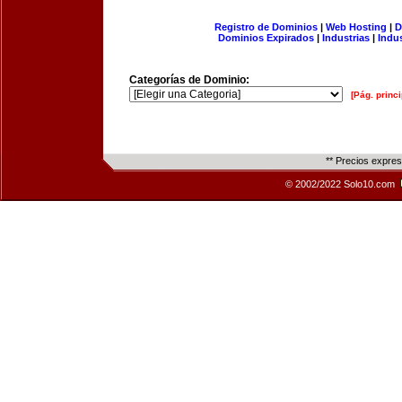
Registro de Dominios
|
Web Hosting
|
D
Dominios Expirados
|
Industrias
|
Indu
Categorías de Dominio:
[Pág. princi
** Precios expre
© 2002/2022 Solo10.com