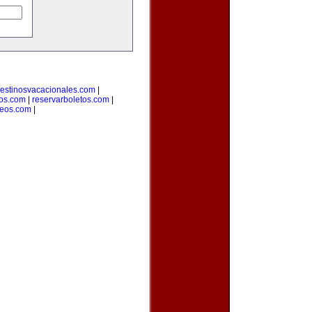
estinosvacacionales.com
|
ros.com
|
reservarboletos.com
|
leos.com
|