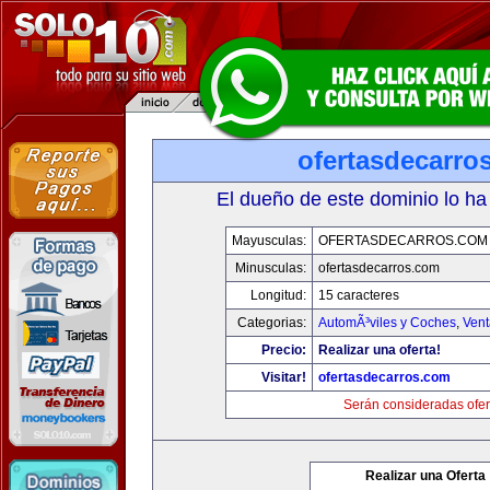
ofertasdecarro
El dueño de este dominio lo ha
Mayusculas:
OFERTASDECARROS.COM
Minusculas:
ofertasdecarros.com
Longitud:
15 caracteres
Categorias:
AutomÃ³viles y Coches
,
Vent
Precio:
Realizar una oferta!
Visitar!
ofertasdecarros.com
Serán consideradas ofer
Realizar una Oferta