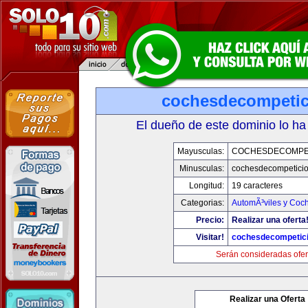
cochesdecompeti
El dueño de este dominio lo ha
Mayusculas:
COCHESDECOMPE
Minusculas:
cochesdecompetici
Longitud:
19 caracteres
Categorias:
AutomÃ³viles y Coc
Precio:
Realizar una oferta
Visitar!
cochesdecompetic
Serán consideradas ofer
Realizar una Oferta