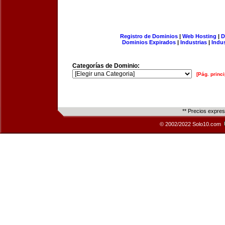
Registro de Dominios
|
Web Hosting
|
D
Dominios Expirados
|
Industrias
|
Indu
Categorías de Dominio:
[Pág. princi
** Precios expre
© 2002/2022 Solo10.com