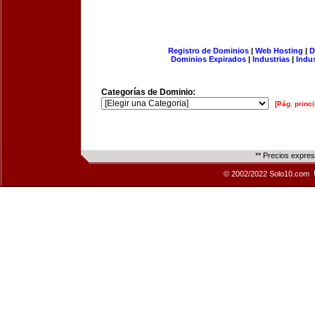
Registro de Dominios
|
Web Hosting
|
D
Dominios Expirados
|
Industrias
|
Indu
Categorías de Dominio:
[Pág. princi
** Precios expre
© 2002/2022 Solo10.com