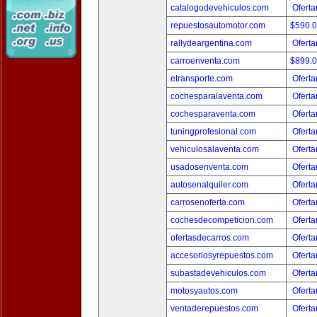
catalogodevehiculos.com
Oferta
repuestosautomotor.com
$590.
rallydeargentina.com
Oferta
carroenventa.com
$899.
etransporte.com
Oferta
cochesparalaventa.com
Oferta
cochesparaventa.com
Oferta
tuningprofesional.com
Oferta
vehiculosalaventa.com
Oferta
usadosenventa.com
Oferta
autosenalquiler.com
Oferta
carrosenoferta.com
Oferta
cochesdecompeticion.com
Oferta
ofertasdecarros.com
Oferta
accesoriosyrepuestos.com
Oferta
subastadevehiculos.com
Oferta
motosyautos.com
Oferta
ventaderepuestos.com
Oferta