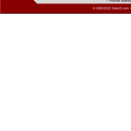
** Precios expre
© 2002/2022 Solo10.com