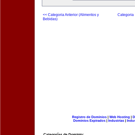
<< Categoria Anterior (Alimentos y
Categoria 
Bebidas)
Registro de Dominios
|
Web Hosting
|
D
Dominios Expirados
|
Industrias
|
Indu
Categorías de Dominio: