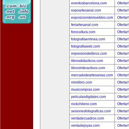
eventosbarcelona.com
Ofertar
expoartesanal.com
Ofertar
exposiciondemuebles.com
Ofertar
feriartesanal.com
Ofertar
forocultura.com
Ofertar
fotografiaenlinea.com
Ofertar
fotografiaweb.com
Ofertar
impresiondelibros.com
Ofertar
librosdidacticos.com
Ofertar
librosinteractivos.com
Ofertar
mercadodeartesanias.com
Ofertar
minilibro.com
Ofertar
musicompras.com
Ofertar
peliculasdigitales.com
Ofertar
rockchileno.com
Ofertar
sesionesfotograficas.com
Ofertar
ventadecuadros.com
Ofertar
ventadejoyas.com
Ofertar