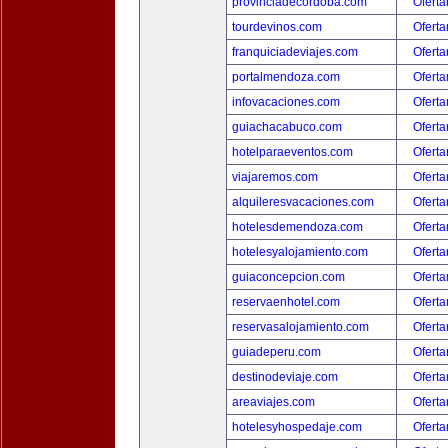
provinciadecordoba.com
Oferta
tourdevinos.com
Oferta
franquiciadeviajes.com
Oferta
portalmendoza.com
Oferta
infovacaciones.com
Oferta
guiachacabuco.com
Oferta
hotelparaeventos.com
Oferta
viajaremos.com
Oferta
alquileresvacaciones.com
Oferta
hotelesdemendoza.com
Oferta
hotelesyalojamiento.com
Oferta
guiaconcepcion.com
Oferta
reservaenhotel.com
Oferta
reservasalojamiento.com
Oferta
guiadeperu.com
Oferta
destinodeviaje.com
Oferta
areaviajes.com
Oferta
hotelesyhospedaje.com
Oferta