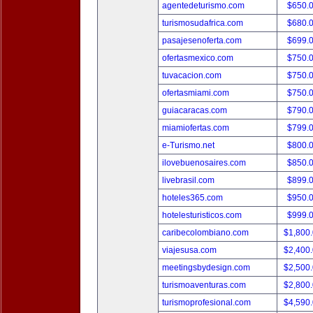
agentedeturismo.com
$650.
turismosudafrica.com
$680.
pasajesenoferta.com
$699.
ofertasmexico.com
$750.
tuvacacion.com
$750.
ofertasmiami.com
$750.
guiacaracas.com
$790.
miamiofertas.com
$799.
e-Turismo.net
$800.
ilovebuenosaires.com
$850.
livebrasil.com
$899.
hoteles365.com
$950.
hotelesturisticos.com
$999.
caribecolombiano.com
$1,800
viajesusa.com
$2,400
meetingsbydesign.com
$2,500
turismoaventuras.com
$2,800
turismoprofesional.com
$4,590