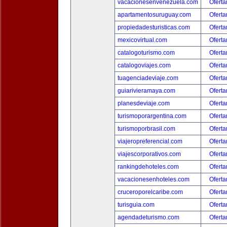
vacacionesenvenezuela.com
Oferta
apartamentosuruguay.com
Oferta
propiedadesturisticas.com
Oferta
mexicovirtual.com
Oferta
catalogoturismo.com
Oferta
catalogoviajes.com
Oferta
tuagenciadeviaje.com
Oferta
guiarivieramaya.com
Oferta
planesdeviaje.com
Oferta
turismoporargentina.com
Oferta
turismoporbrasil.com
Oferta
viajeropreferencial.com
Oferta
viajescorporativos.com
Oferta
rankingdehoteles.com
Oferta
vacacionesenhoteles.com
Oferta
cruceroporelcaribe.com
Oferta
turisguia.com
Oferta
agendadeturismo.com
Oferta