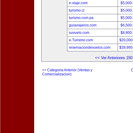
e-viaje.com
$5,000
turismo.cr
$5,000
turismo.com.pa
$5,000
guiaviajeros.com
$6,500
suvuelo.com
$8,900
e-Turismo.com
$20,000
reservaciondevuelos.com
$28,995
<< Ver Anteriores 150
<< Categoria Anterior (Ventas y
C
Comercializacion)