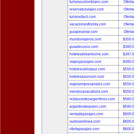
turismocolombiano.com
Oferta
reservatusviajes.com
Oferta
turismofacil.com
Oferta
vacacionesflorida.com
Oferta
guiapinamar.com
Oferta
mundoviajeros.com
$350.
guiadecusco.com
$380.
hotelesdebariloche.com
$397.
viajesypasajes.com
$480.
hotelescarlospaz.com
$550.
hotelesasuncion.com
$550.
viajesempresariales.com
$550.
mendozavacations.com
$550.
restaurantesargentinos.com
$580.
argentinatequiero.com
$590.
ventadepasajes.com
$600.
vuelosenlinea.com
$600.
ofertapasajes.com
$600.