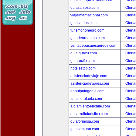
hosteleriaprofesional.com
Oferta
guiasanjose.com
Oferta
viajeinternacional.com
Oferta
guiacaldas.com
Oferta
turismorionegro.com
Oferta
guiadearequipa.com
Oferta
ventadepasajesaereos.com
Oferta
guiaiguazu.com
Oferta
guiarecife.com
Oferta
hotelestop.com
Oferta
asistenciadeviaje.com
Oferta
asistenciadeviajes.com
Oferta
aboutpatagonia.com
Oferta
turismorafaela.com
Oferta
alojamientoenchile.com
Oferta
desarrolloturistico.com
Oferta
guiaformosa.com
Oferta
guiasanjuan.com
Oferta